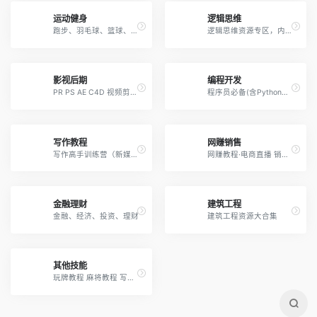
运动健身
逻辑思维
跑步、羽毛球、篮球、瑜伽、滑板、游泳、武术、排球、八段锦、健身等等
逻辑思维资源专区，内含：《罗辑思维》视频全四季205集 《阅读的方法》罗振宇 【1.3GB】向顶尖咨询顾问学习逻辑思维与PPT【完结】 【互联网思维的逻辑】朱岩教授清华大学经济管理...
影视后期
编程开发
PR PS AE C4D 视频剪辑 自媒体 B站 抖音 短视频 绿幕素材库等
程序员必备(含Python、Java、C、C++等等60门编程语言,包含时下最火的人工智能）
写作教程
网赚销售
写作高手训练营（新媒体运营必备）近100门课程大合集
网赚教程·电商直播 销售营销·快速吸金 赚钱秘籍·读书变现
金融理财
建筑工程
金融、经济、投资、理财
建筑工程资源大合集
其他技能
玩牌教程 麻将教程 写作教程 设计教程 手语教程 手办教程 声乐教程 推理教程 魔方教程 数独教程等等