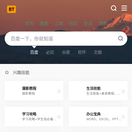
常用
搜索
工具
社区
生活
求职
百度
必应
谷歌
软件
文献
兴趣技能
摄影教程
生活技能
摄影教程
生活技能+美食教程、社交沟通、驾考宝典、电脑维修、恋爱教程、急救教程、恋爱教程、成人教程等等，每个人都值得来看一看学一学
学习攻略
办公宝典
学习攻略+学生党必备（各种学霸学习方法教程）
WORD、EXCEL、PPT教程、各行各业模板大全与HR人力资源工具包等办公必备资源