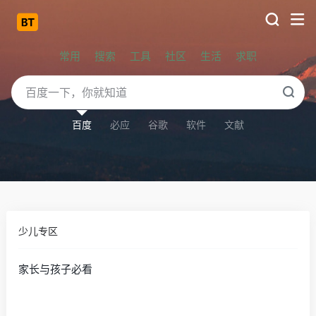
常用
搜索
工具
社区
生活
求职
百度
必应
谷歌
软件
文献
少儿专区
家长与孩子必看