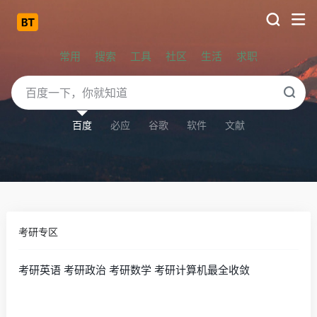
常用
搜索
工具
社区
生活
求职
百度
必应
谷歌
软件
文献
考研专区
考研英语 考研政治 考研数学 考研计算机最全收敛