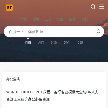
常用
搜索
工具
社区
生活
求职
百度
必应
谷歌
软件
文献
办公宝典
WORD、EXCEL、PPT教程、各行各业模板大全与HR人力
资源工具包等办公必备资源