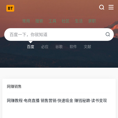
常用
搜索
工具
社区
生活
求职
百度
必应
谷歌
软件
文献
网赚销售
网赚教程·电商直播 销售营销·快速吸金 赚钱秘籍·读书变现